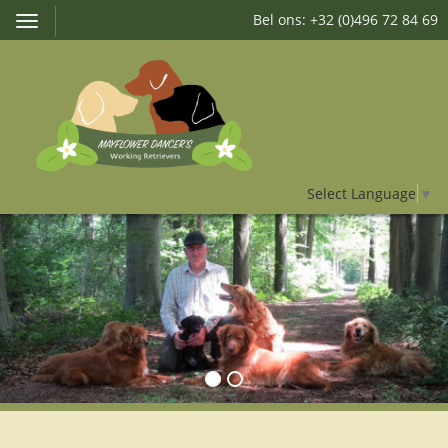
Bel ons: +32 (0)496 72 84 69
Toggle
navigation
Select Language
▼