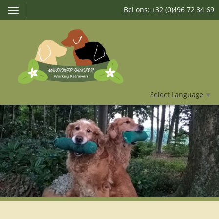
Bel ons: +32 (0)496 72 84 69
Toggle
navigation
Select Language
▼