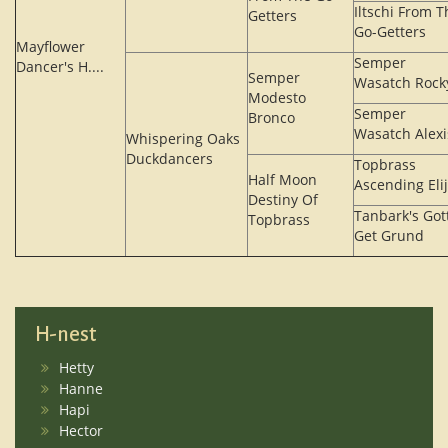
Iltschi From T
Getters
Go-Getters
Mayflower
Semper
Dancer's H....
Semper
Wasatch Rock
Modesto
Semper
Bronco
Wasatch Alexi
Whispering Oaks
Duckdancers
Topbrass
Half Moon
Ascending Eli
Destiny Of
Tanbark's Got
Topbrass
Get Grund
H-nest
Hetty
Hanne
Hapi
Hector