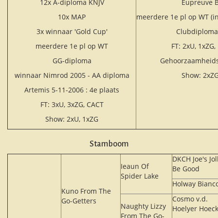
12x A-diploma KNJV
Eupreuve 
10x MAP
meerdere 1e pl op WT (in
3x winnaar 'Gold Cup'
Clubdiploma
meerdere 1e pl op WT
FT: 2xU, 1xZG,
GG-diploma
Gehoorzaamheids
winnaar Nimrod 2005 - AA diploma
Show: 2xZ
Artemis 5-11-2006 : 4e plaats
FT: 3xU, 3xZG, CACT
Show: 2xU, 1xZG
Stamboom
DKCH Joe's Jol
Ieaun Of
Be Good
Spider Lake
Holway Bianc
Kuno From The
Cosmo v.d.
Go-Getters
Naughty Lizzy
Hoelyer Hoec
From The Go-