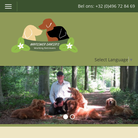
Bel ons: +32 (0)496 72 84 69
Toggle
navigation
Select Language
▼