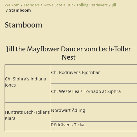
Welkom
Honden
Nova Scotia Duck Tolling Retrievers
Jill
Stamboom
Stamboom
Jill the Mayflower Dancer vom Lech-Toller
Nest
Ch. Rödrävens Björnbär
Ch. Siphra's Indiana
Jones
Ch. Westerlea's Tornado at Siphra
Nordwart Ädling
Huntrets Lech-Toller's
Kiara
Rödrävens Ticka