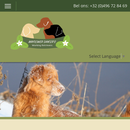
Bel ons: +32 (0)496 72 84 69
Toggle
navigation
Select Language
▼